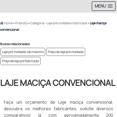
MENU
Home
»
Produtos
»
Categoria - Laje pré moldada e fabricada
»
Laje maciça
convencional
Buscas relacionadas:
Laje pré moldada vão máximo
Preço da laje pré moldada
Preço de laje pré fabricada
LAJE MACIÇA CONVENCIONAL
Faça um orçamento de Laje maciça convencional,
descubra os melhores fabricantes, solicite diversos
comparativos já com aproximadamente 200