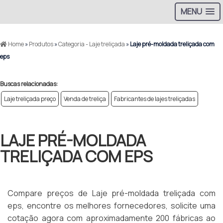
MENU
Home
»
Produtos
»
Categoria - Laje treliçada
»
Laje pré-moldada treliçada com
eps
Buscas relacionadas:
Laje treliçada preço
Venda de treliça
Fabricantes de lajes treliçadas
LAJE PRÉ-MOLDADA
TRELIÇADA COM EPS
Compare preços de Laje pré-moldada treliçada com
eps, encontre os melhores fornecedores, solicite uma
cotação agora com aproximadamente 200 fábricas ao