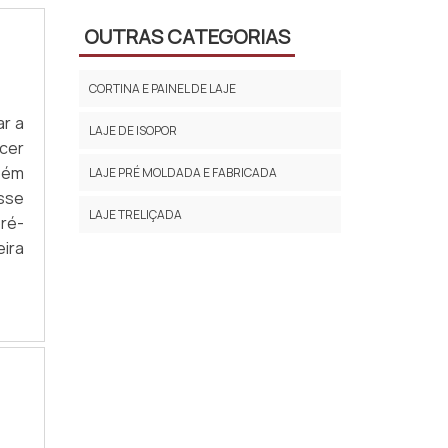
OUTRAS CATEGORIAS
CORTINA E PAINEL DE LAJE
ar a
LAJE DE ISOPOR
cer
bém
LAJE PRÉ MOLDADA E FABRICADA
sse
LAJE TRELIÇADA
ré-
eira