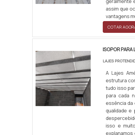
geralmente e
assim que oc
vantagens mu
COTAR AGOR
ISOPOR PARA 
LAJES PROTENDI
A Lajes Amé
estrutura co
tudo isso pa
para cada n
essência da
qualidade e
despercebido
isso e muit
explanamos 