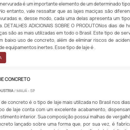
a nervurada é um importante elemento de um determinado tip
No entanto, vale ressaltar que as lajes maciças são difere
rvuradas e, desse modo, cada uma delas apresenta um tipo
ica. DETALHES ADICIONAIS SOBRE O PRODUTONos dias de ho
ças são as mais utilizadas em todo o Brasil. Este tipo de ser
 baixo uso de concreto, além de eliminar riscos de aciden
e equipamentos inertes. Esse tipo de laje é .
A
 DE CONCRETO
DUSTRIA
/ MAUÁ - SP
 de concreto é o tipo de laje mais utilizada no Brasil nos dia
ipo de laje conta com um excelente acabamento, dispensan
estimento interior. Sua composição possui malhas de vergal
creto lançado sobre uma forma que, por sua vez, é fabric