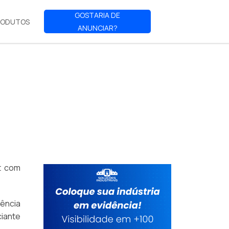
GOSTARIA DE
RODUTOS
ANUNCIAR?
t com
rência
iante