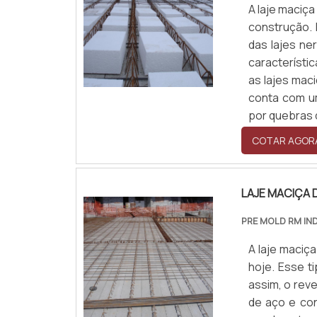
A laje maciç
construção. 
das lajes ne
característ
as lajes maci
conta com um
por quebras d
COTAR AGOR
LAJE MACIÇA
PRE MOLD RM IN
A laje maciça
hoje. Esse t
assim, o rev
de aço e con