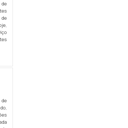
o de
ntes
 de
je,
viço
tes
s de
do,
hões
ada