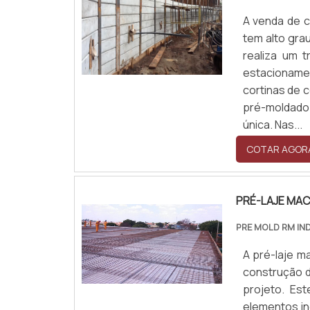
A venda de c
tem alto gra
realiza um t
estacionam
cortinas de 
pré-moldado 
única. Nas...
COTAR AGOR
PRÉ-LAJE MAC
PRE MOLD RM IN
A pré-laje m
construção d
projeto. Es
elementos i