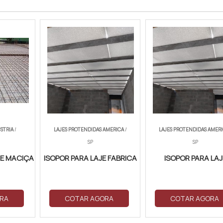
STRIA
/
LAJES PROTENDIDAS AMERICA
/
LAJES PROTENDIDAS AMER
SP
SP
JE MACIÇA
ISOPOR PARA LAJE FABRICA
ISOPOR PARA LAJ
RA
COTAR AGORA
COTAR AGORA