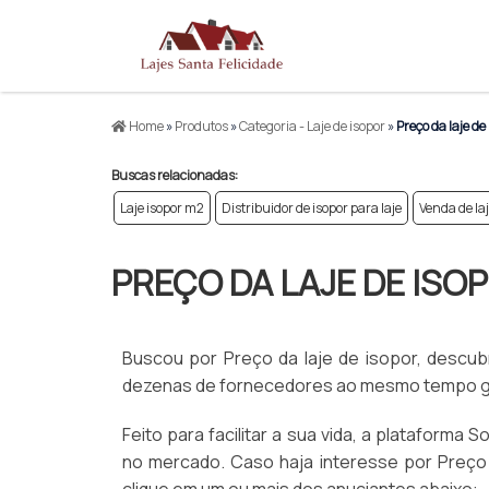
Home
»
Produtos
»
Categoria - Laje de isopor
»
Preço da laje de
Buscas relacionadas:
Laje isopor m2
Distribuidor de isopor para laje
Venda de laj
PREÇO DA LAJE DE ISO
Buscou por Preço da laje de isopor, descub
dezenas de fornecedores ao mesmo tempo gr
Feito para facilitar a sua vida, a plataforma 
no mercado. Caso haja interesse por Preço 