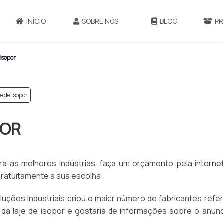
INÍCIO
SOBRE NÓS
BLOG
P
 isopor
e de isopor
POR
ra as melhores indústrias, faça um orçamento pela interne
atuitamente a sua escolha
Soluções Industriais criou o maior número de fabricantes refe
da laje de isopor e gostaria de informações sobre o anunc