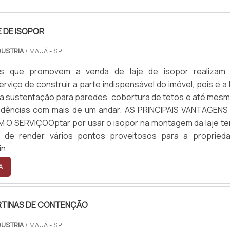
E DE ISOPOR
DUSTRIA
/ MAUÁ - SP
s que promovem a venda de laje de isopor realizam
rviço de construir a parte indispensável do imóvel, pois é a 
a sustentação para paredes, cobertura de tetos e até mesm
sidências com mais de um andar. AS PRINCIPAIS VANTAGENS
O SERVIÇOOptar por usar o isopor na montagem da laje te
de de render vários pontos proveitosos para a proprieda
n...
A
RTINAS DE CONTENÇÃO
DUSTRIA
/ MAUÁ - SP