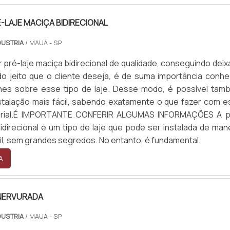
LAJE MACIÇA BIDIRECIONAL
DUSTRIA
/ MAUÁ - SP
 pré-laje maciça bidirecional de qualidade, conseguindo deix
o jeito que o cliente deseja, é de suma importância conhe
lhes sobre esse tipo de laje. Desse modo, é possível tam
stalação mais fácil, sabendo exatamente o que fazer com e
erial.É IMPORTANTE CONFERIR ALGUMAS INFORMAÇÕES A p
bidirecional é um tipo de laje que pode ser instalada de man
cil, sem grandes segredos. No entanto, é fundamental.
A
 NERVURADA
DUSTRIA
/ MAUÁ - SP