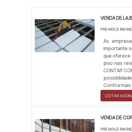
VENDA DE LAJ
PRE MOLD RM IN
As empresa
importante se
que oferece 
piso nas re
CONTAR COM 
possibilida
Confira mais i
COTAR AGOR
VENDA DE CO
PRE MOLD RM IN