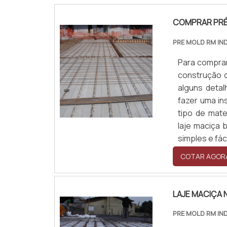
COMPRAR PRÉ-
PRE MOLD RM IN
Para comprar
construção d
alguns deta
fazer uma in
tipo de mat
laje maciça 
simples e fá
COTAR AGOR
LAJE MACIÇA
PRE MOLD RM IN