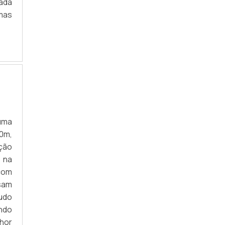
ada
umas
uma
0m,
ação
 na
com
sam
tudo
ndo
hor